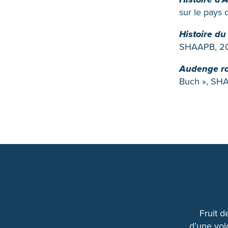
sur le pays
Histoire d
SHAAPB, 20
Audenge rac
Buch », SHA
Fruit d
d’une vol