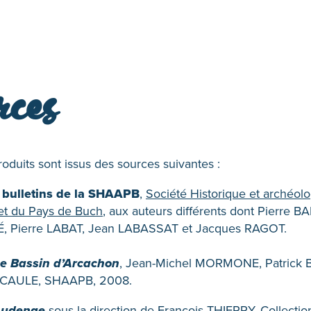
rces
roduits sont issus des sources suivantes :
t bulletins de la SHAAPB
,
Société Historique et archéol
et du Pays de Buch
, aux auteurs différents dont Pierre 
É, Pierre LABAT, Jean LABASSAT et Jacques RAGOT.
Le Bassin d’Arcachon
, Jean-Michel MORMONE, Patrick 
e CAULE, SHAAPB, 2008.
’Audenge
sous la direction de François THIERRY, Collectio