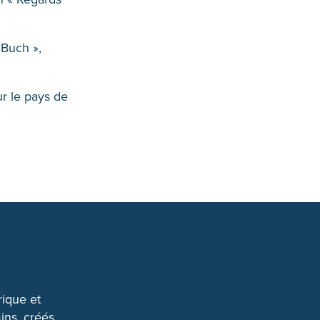
 Buch »,
ur le pays de
rique et
ins, créés