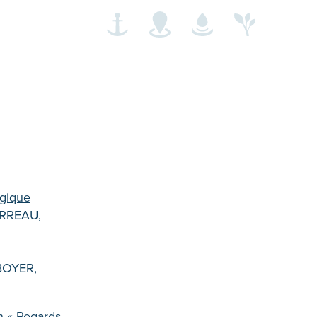
ogique
BARREAU,
BOYER,
n « Regards