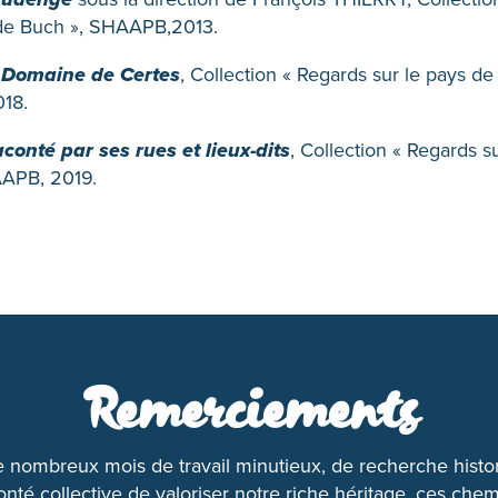
 de Buch », SHAAPB,2013.
u Domaine de Certes
, Collection « Regards sur le pays de
18.
onté par ses rues et lieux-dits
, Collection « Regards s
APB, 2019.
Remerciements
e nombreux mois de travail minutieux, de recherche histo
onté collective de valoriser notre riche héritage, ces chem